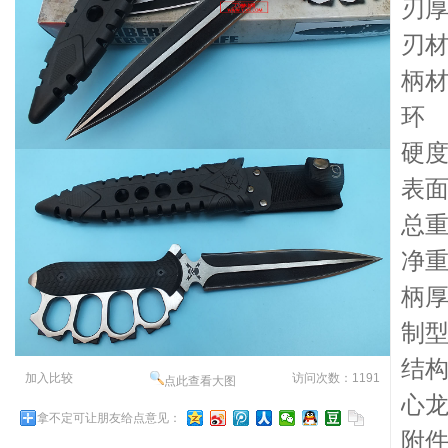
刃厚
刃材
柄材
环
硬度
表
总重
净重
柄厚
制
结
加入比较
访问次数：1191
点此查看大图
心
拿不定可让朋友给点意见：
附件