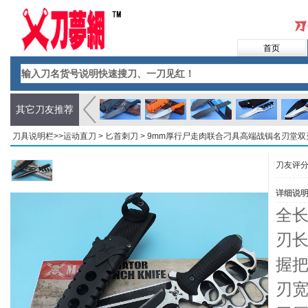
首页
其它刀友推荐
刀具说明栏>>
运动直刀
>
匕首刺刀
> 9mm厚行尸走肉联合刁具高端战锔名刃堂
刀友评
详细说
全长
刃长
握把
刃宽