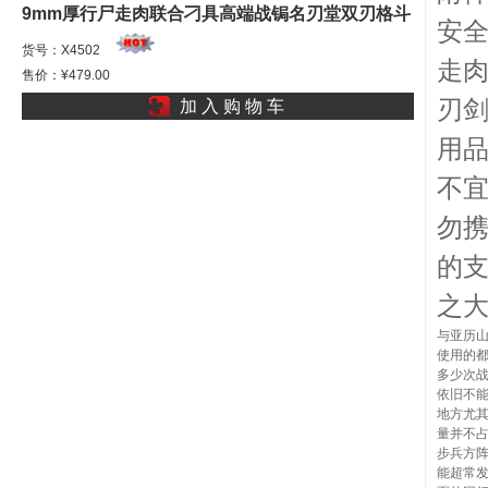
9mm厚行尸走肉联合刁具高端战锔名刃堂双刃格斗
安全
手环拳剑刺高硬鸟巢鞘M
货号：X4502
走
售价：¥479.00
刃剑
加 入 购 物 车
用
不
勿
的
之
与亚历
使用的
多少次
依旧不
地方尤
量并不
步兵方
能超常