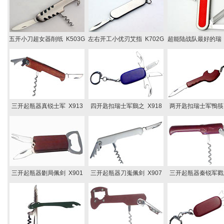
五开小刀超女器削纸 K503G
左右开工小优刃艾指 K702G
超能陆战队最好的瑞 K
三开起瓶器真锐士军 X913
四开匙扣瑞士军鷄之 X918
两开匙扣瑞士军鴨筷 
三开起瓶器剟局佩剑 X901
三开起瓶器刀嵬佩剑 X907
三开起瓶器秦锐军戳 