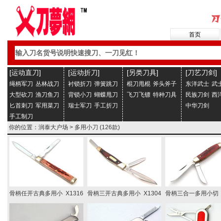
首页
[运动直刀]
[运动折刀]
[另类刀具]
[刀艺刀剑]
绳柄军刀
丛林战刀
衬锁折刀
弹簧跳刀
棍刀甩棍
斧头斧子
东洋武士
武
大型砍刀
渔刀鱼刀
背锁小刀
蝴蝶甩刀
飞刀飞镖
特种刀具
民族刀剑
西
匕首刺刀
军用菜刀
瑞士军刀
手工折刀
中华刀剑
手工制刀
你的位置：
润泰大户场
>
多用小刀
(126款)
骨柄任开古典多用小 X1316
骨柄三开古典多用小 X1304
骨柄三合一多用小切 X