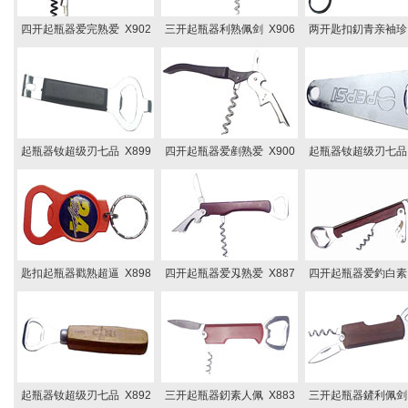
四开起瓶器爱完熟爱 X902
三开起瓶器利熟佩剑 X906
两开匙扣釖青亲袖珍 
起瓶器钕超级刃七品 X899
四开起瓶器爱剷熟爱 X900
起瓶器钕超级刃七品 
匙扣起瓶器戳熟超逼 X898
四开起瓶器爱刄熟爱 X887
四开起瓶器爱釣白素 
起瓶器钕超级刃七品 X892
三开起瓶器釰素人佩 X883
三开起瓶器鏟利佩剑 