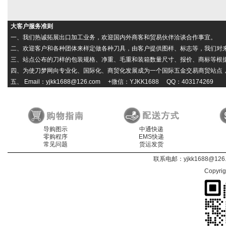
大客户服务准则
一、我们热诚拓展出口加工业务，欢迎国内外商客和贸易伙伴洽谈合作事宜。
二、欢迎客户和各种团体来样定做各种刀具，由客户提供图样、标志等，我们对
三、站点公布的刀样的包装规格、净重、毛重和装箱数量尺寸、报价、商标等根
四、为使刀梦网向专业化、国际化、商贸化发展成为一个国际五金交易商贸站点，本
五、 Email：yjkk1688@126.com +微信：YJKK1688 QQ：403174269
导购图示
中通快递
零购程序
EMS快递
常见问题
货运发货
联系电邮：
yjkk1688@126
Copyri