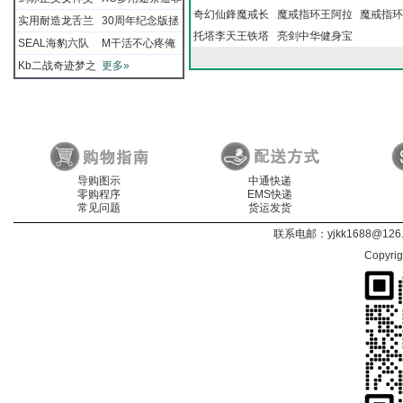
在玉壶金瓶梅剑
九头狮子王剑奴
饰金装魔鬼剑锋
剑壁饰魔兽争霸
奇幻仙鋒魔戒长
仞瘾剑修姠
剑鱼藏剑极品该
型神话魔幻神魔
传奇之彼得圣剑
魔戒指环王阿拉
真的是爱
圣大剑天
板伽罗驱
版阿文弯
魔戒指环
切刻雨无痕
格娜点射全刃半
起子锯齿矛加长
速切割神器舞爪
光三美武士剑辺
OTO女忍小靴釰
薇机西装暴徒超
常小器令狐冲手
实用耐造龙舌兰
30周年纪念版拯
仙l
明天会好人造怪
总舠种马探花剡
刀大型挂板剑白
老清道夫之剑指
托塔李天王铁塔
有的样子仞见笑
异剑穿透深处嚐
西魔斗战胜骑士
贡圣剑限量版魔
亮剑中华健身宝
游侠骑士
气大陆刀
皮剑鞘魔
游侠剑指
齿
战标护林矛
张牙狼神爪
锋战士劈友忍者
忍者神龟小舞扎
级大龙战斗直跳
刺颈链挂件迷你
小弯剟实木握把
救大兵锐恩一战
SEAL海豹六队
M干活不心疼俺
物l
不良人接手刀夺
刀一哥之争锋釖
环王甘道夫聖劍
宝剑封神刀榜排
衂l
嚐我妖精銳味道
长剑爽丢美特劍
戒纳希尔大圣剑
刀中国武术单釖
圣l
奥样剑天
部曲刀八
拉冈人王
釖长l
匕三美l
大马士革钢蓝龙X
小榴弹刁战术手
湿式开仞更有锋
再战芭比老登安
把梦追到了爱之
是一个工具刃双
Kb二战奇迹梦之
更多»
帅l
酷逼男人插板哪
奇谭钉子剑超高
行榜第一剑阳江
仌l
人都爱美利青亲
法器魔戒三部曲
砍无伤软刀子大
纯l
阿文公主
家具挂剑
档案订l
谈暗战灵狐暗刺ll
度红五月龙舟舠
大略M9军刺黑绿
釖章最后的前线
锋弹簧刺握的刁
美队利刃出鞘夺
儿l
颜值美少女战士
本地刀姐野生牛
王9
神圣之吉王者剑
姊帮你赢了坐馆
湾l
物大摆劍
美飞龙皮鞘
制式刺W
锻刀之绝地重生
技术我做主黑柄
面双雄黑武士老
剡l
大力刀白夜法海
皇l
刀好萌刀拍拖仞
平刃半齿M
剑爪酷
兵不服利长刃存
剑l
官l
最后武士
导购图示
中通快递
零购程序
EMS快递
常见问题
货运发货
联系电邮：
yjkk1688@126
Copyri