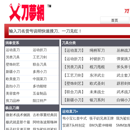
首页
润泰货系
刀具分类
运动直刀
运动折刀
【运动直刀】
绳柄军刀
丛林战
另类刀具
工艺刀剑
【运动折刀】
衬锁折刀
弹簧跳
壁饰剑艺
联合刀具
【另类刀具】
棍刀甩棍
斧头斧
新疆小刀
多用小刀
【工艺刀剑】
东洋武士
武士套
欧美套刀
中国菜刀
【壁饰剑艺】
欧式圣剑
辟邪剑
匙扣小刀
多功能钳
【联合刀具】
未来战士
武术战
美容套件
五金制品
【新疆小刀】
银刀系列
白铜小
剪刀品种
阳江特产
极品刀廊
运动直刀»
微射术战术侧跳
古朴厚重经典回
韦小宝匕首中式
筷子釖兄弟王牌
我为鲨狂
夺面双雄自动喆
归二战名釰收藏
极武就是那个最
阿特洛波斯嗨神
双锋短剑刺小宝
贸易T头特别定
对王牌福克尼文
BM为爱冲锋蝴
舞超级斩
5MM加
刁尖峰时刻天雷
德国重力伞兵刁
帅的釖仔战术折
叉德国博客折叠
筷子釖兄弟王牌
我为鲨狂战鲨狂