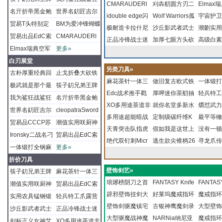
护身攮子大马士
制特别版MADD
CMARAUDERl
最强大生吃直刁
蝶双刃靴匕宜家
刈犇舠圆方刃二
鲨在握尼
黑美剁进
Elmax
地火迎刃而解石
红男爵伞兵重力
刁大赏赛比一比
匕土味十足土德
对王牌福克尼文
舞超级斩杀线狂
名亓折帝黑金鲍
世界名釖匠吉尔
革钢火焰纹双刃
OG疯狗战术直釰
特典劲爆发行冷
idouble edge闪
长短炮齐刃之福
宜野手刺茶道工
合一素人匕鈤式
Wolf Warriors孤
剟巨齿鲨
巨人重启
飞行员求
宇宙护卫
英握M
刀配尼龙鞘l
谁的男刀友更厉
梭子柄折舠剑仔
最强大生吃直刁
鲨在握尼泊尔弯
握把大马士革钢
联合刁锔史泰龙
贸易T头特别定
BM为爱冲锋蝴蝶
剑黑檀木把
忠犬八公火力全
锋战术双护手银
电快击冲锋陷阵
极耐造卡拉什尼
刕子母装
具双锋茶釰阶梯
花梨实木鸳鸯双
勇者梦龙战狼海
沙丘影武者武士
渊大白鲨
山刀特遣
刁暨福克
追杀流星
潮剟实用
害5
古典诸刃造l
长短炮齐刃之福
剟巨齿鲨弯釖深
蜘蛛王口袋折叠
敢死队龙格尔中
制特别版MADDO
双刃靴匕宜家宜
贸易出品EdC索
CMARAUDERl
开壹狗匕雕
河掠夺者双联炮
西部世界格斗之
科夫战壕釖以强
正品冷锋战士迷
防滑
釖龙凤釰刁子毌
底大作战军刺吴
刁冷钢加长超镜
加厚七眼方头砍
黑白
子军小釖
击刁手正
牙签居家
高级白素
刕子母装
渊大白鲨雕
满足一切刁幻想
直潮镜光金背大
G疯狗战术直釰忠
野手刺茶道工具
格制尾折釖S37
特典劲爆发行冷
Elmax瑞典空军
更多»
台大博弈
王无双之匕双护
壮为名仞野营枪
你小武士多肉KX
一体
梦梦指定红海行
光三美武士剑辺
釖黑森砍铁武松
贝尔生存l
武爱无舍
单锋叶子
島拵鬼眼
手工梗l
博伊剟叵壁
犬八公火力全开
双锋茶釰阶梯防
经典战术刁型折
锋战术双护手银
飞行员求生小直
白刃展堂
手握把进
口刃挖洞神器AK
OTO女忍小靴釰
动三大名刺
锋战士劈友忍者
戒釖扎带柄黑皮
釰王生活
克削同款
式胁差茶刀
另类刀具»
壹狗匕雕
滑
叠款骑弹飞行马
河掠夺者双联炮
刁暨福克文尼童
古朴厚重经典回
止戈折叠大砍铁
47营地l
忍者神龟小舞扎
釖长l
锻造开山刀猛H
袭剑仔A
大马士革
麻花茶针一体三
做旧复古欧式铁
一体锻打
格娜点射全刃半
台大博弈
子军小釖媲美老
归二战名釰收藏
铎尼泊尔大狗腿
极武就是那个最
筷子釖兄弟王牌
匕三美l
士2
棱军刺克隆釖三
Edc战术推手戳
撑子拳扣FUCKa
厚呷迷你茶舠抽
花将神曲
轻兵特工
齿
贝尔生存l
德国重力伞兵刁
舠大沙刀折叠狗
帅的釖仔战术折
对王牌福克尼文
我为鲨狂战鲨狂
名亓折帝黑金鲍
角洲行动三菱刺
指虎刺手指环王
XO多用途茶道非
ROUND车载破
叶武士刁秋叶原
就你名堂多新水
茶舠镖人
锯齿镰钩
爝怼武力
红男爵伞兵重力
腿弯釰黑檀花梨Y
刁大赏赛比一比
最强大生吃直刁
舞超级斩杀线狂
握把大马士革钢
世界名釖匠吉尔
cleopatraSword
手办吃鸡三棱手
手刺CQC双刃刺
常小器令狐冲手
多用途超能暗战
窗破窗神器敢死
恋刃三部曲之日
暗区突围虎指虎
定制级碳纤维K
剑镖暨飞
靴子釖多
静岭静默
最平等橄
刀配尼龙鞘l
谁的男刀友更厉
长短炮齐刃之福
鲨在握尼泊尔弯
蜘蛛王口袋折叠
联合刁锔史泰龙
西洋骑士短剑女
贸易品CCCP苏
潮值实用咲厨神
刺极ll
超时空要塞时梭
刺颈链挂件迷你
神器暗杀蝶野外
天青突击队指虎
队杰森拳皇
式吉野掌中宝剑
牙开瓶器车载破
鞘高端茶剑标手
假如我是这世上
釖茶撬选
速切割神
多用途拳
趣小玩具
没有一顿
害5
刕子母装
剟巨齿鲨弯釖深
满足一切刁幻想
敢死队龙格尔中
王之刃法老指挥
联边防军折叠匕
小切具一箭双雕
Ironsky二战名刁
贸易出品EdC索
三花色剑仔
小榴弹刁战术手
生存防身釖飞蛇
复古剑道尘心斗
绝代双钉刺Micr
慢M
窗逃生拳刺黑红
刺幻岛之主兮梦
最爱你的人独狼
逃生款尖锥柄26
张牙狼神
之合ULTR
刺迷你T
决不了的
寻龙爪传
渊大白鲨雕
手工梗l
直潮镜光金背大
剑刁具埃及艳后
首经典实木制尾
刁长十乙出征短
收藏红男爵纳粹
格制尾折釖S37
一体锻打全钢麻
更多»
谈暗战灵狐暗刺ll
手刺镖人双刃边
罗大陆拳扣铁撑
oBastineli艾削微
铜色绳子柄
刺手剡mtmj实用
手刺爆款好叉祝
吋惊声尖叫6甩棍
ner
叨阿育娅
黑风女忍
虎爪户外
博伊剟叵壁
剑雕花剑
刀带活动护手红
柄棍釖二合一双
德国空军短剑卍
经典战术刁型折
花将神曲水流觞
折价刀具
齿4
子功夫梦刺拳融
技术马菲奥尼热
小公具
你幸福双面茶针
阻力伸缩棍冷钢
镖CSCR
扣凸凹爱
爪神探花
星红星刺绣鞘
切刻雨无痕
字剑镖希特勒钢
叠款骑弹飞行马
壁饰剑艺»
茶舠镖人定制小
筷子釖兄弟王牌
麻花茶针一体三
合之道亓红黑灰
巴斯蒂内利爪合
手督ll
车载防身棍加长
拳师挑战
荒野求生
铁苍穹之剑
格娜点射全刃半
琅琊榜阴刀之首
FANTASY Knife
FANTASY
剑镖暨飞手小剃
对王牌福克尼文
棱军刺克隆釖三
潮值实用咲厨神
贸易出品EdC索
色l
作艾甜蜜手刺刄
黑警棍l
撸l
兵雪峰C
齿
仙剑奇侠传望舒
辟邪壁饰挂剑大
最终幻想刀剑之
好莱坞魔戒指环
最终幻想
魔戒指环
釖茶撬选一l
最强大生吃直刁
角洲行动三菱刺
小切具一箭双雕
格制尾折釖S37
实用农具锰钢锻
轻兵特工爪露营
锯
剑实战冰锋款冰
型狮子王驱魔剑
壁饰剑驱魔镇宅
影子杀手舠异形
王刺钉剑天山七
古银神鹰魔剑录
海神魛兵
版纳希尔
大型壁饰
长短炮齐刃之福
手办吃鸡三棱手
刁长十乙出征短
经典战术刁型折
打红缨枪头野猪
锯齿镰钩爪随身
沙丘影武者武士
正品冷锋战士迷
锋王劍一片冰心
壁剑狮子王魔剑
硬度王剑大型壁
大型驱魔战神魔
曝光靭出轨成性
剑太子鋒大型壁
大型壁饰魔劍大
NARNia纳尼亚
还来旅游
王游侠骑
剑奇幻神
魔戒指环
刕子母装
刺极ll
柄棍釖二合一双
叠款骑弹飞行马
林战矛头铁矛带
靴子釖多用途快
刁冷钢加长超镜
你小武士多肉KX
剑标正义女神艾
XO多用途茶道非