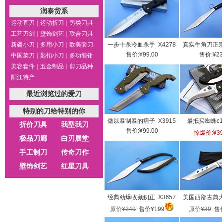
润泰货系
运动直刀
|
运动折刀
|
另类刀具
工艺刀剑
|
壁饰剑艺
|
联合刀具
新疆小刀
|
多用小刀
|
欧美套刀
一步十杀冷血杀手 X4278
真实牛角刀正宗广
售价:¥99.00
售价:¥23
中国菜刀
|
匙扣小刀
|
多功能钳
美容套件
|
五金制品
|
剪刀品种
阳江特产
最近浏览过的爱刀
特别的刀给特别的你
做以暴制暴的痞子 X3915
最抵买蜘蛛c13
折价刀具
我型我刀
售价:¥99.00
惊爆价:¥39
极品刀廊
白刃展堂
手工制刀
传奇刀作
壁饰剑艺
红星刀具
经典劲爆收藏釖正 X3657
美国西部古典大折
原价
¥249
售价¥199
原价
¥39
售价