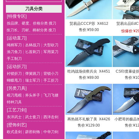
刀具分类
[特搜专区]
按品牌、硬度、价格分类 搜刀
贸易品CCCP苏 X4612
贸易出品EdC索
售价:¥59.00
按刀长、刃材、柄材分类 搜刀
惊爆价:¥29
[运动直刀]
绳柄军刀
|
丛林战刀
|
大型砍刀
渔刀鱼刀
|
匕首刺刀
|
军用菜刀
手工制刀
[运动折刀]
吃鸡战场侦察兵尖 X4451
CS印度暴徒折叠
衬锁折刀
|
弹簧跳刀
|
背锁小刀
售价:¥89.00
售价:¥10
蝴蝶甩刀
|
瑞士军刀
|
手工折刀
[另类刀具]
棍刀甩棍
|
斧头斧子
|
飞刀飞镖
特种刀具
[工艺刀剑]
东洋武士
|
武士套刀
|
西洋击剑
再热就不礼貌了美 X4426
小肥哥的极品长腿
[壁饰剑艺]
售价:¥129.00
售价:¥12
欧式圣剑
|
辟邪剑饰
|
中华刀剑