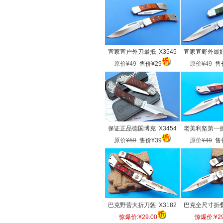
宜家宜户外刀最抵 X3545
宜家宜野外最好使
原价
¥49
售价¥29
原价
¥49
售价
保证正品德国博克 X3454
老美利坚第一折刀
原价
¥59
售价¥39
原价
¥49
售价
巴克野营大折刀惩 X3182
巴克全尺寸折叠博
惊爆价:¥29.00
惊爆价:¥29