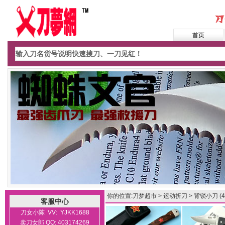
首页
你的位置:
刀梦超市
>
运动折刀
>
背锁小刀
(
客服中心
刀女小陈 VV: YJKK1688
卖刀女郎 QQ: 403174269