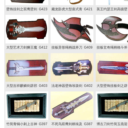
壁饰挂剑之双鹰壁剑 G423
藏龙卧虎大型座式青 G421
英王约瑟王剑高级壁 
大型艺术刀剑狮王魔 G412
挂板异形绳柄战斧刀 G409
挂板玄奇绳柄格斗斧 
大型吉祥麒鳞剑辟邪 G403
法老神器壁饰埃圾剑 G402
大型壁饰挂板剑之辟 
竹简青铜小刺上古神 G397
不死鸟双鹰剑柄埃及 G387
博古刀剑竹简玉燕迎 