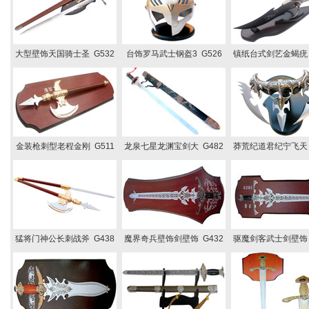
大型壁饰天国骑士圣 G532
台饰罗马武士钢盔3 G526
镇纸台式剑艺金蝎疣 
金装枪刺型老程金刚 G511
龙泉七星龙渊宝剑大 G482
莽荒纪道君纪宁飞天 
猛将门神公长刺战斧 G438
魔界奇兵壁饰剑壁饰 G432
驱魔剑客武士剑壁饰 