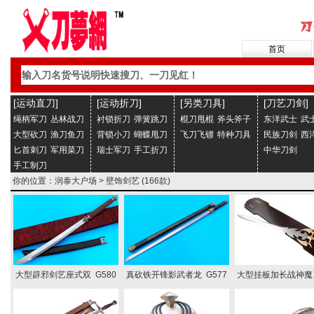
首页
[运动直刀]
[运动折刀]
[另类刀具]
[刀艺刀剑]
绳柄军刀
丛林战刀
衬锁折刀
弹簧跳刀
棍刀甩棍
斧头斧子
东洋武士
武
大型砍刀
渔刀鱼刀
背锁小刀
蝴蝶甩刀
飞刀飞镖
特种刀具
民族刀剑
西
匕首刺刀
军用菜刀
瑞士军刀
手工折刀
中华刀剑
手工制刀
你的位置：
润泰大户场
>
壁饰剑艺
(166款)
大型辟邪剑艺座式双 G580
真砍铁开锋影武者龙 G577
大型挂板加长战神魔 