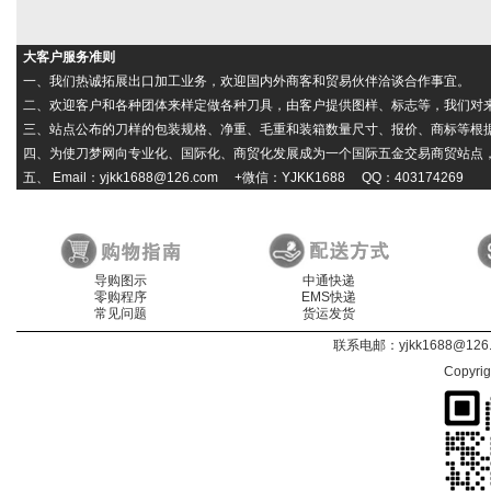
大客户服务准则
一、我们热诚拓展出口加工业务，欢迎国内外商客和贸易伙伴洽谈合作事宜。
二、欢迎客户和各种团体来样定做各种刀具，由客户提供图样、标志等，我们对
三、站点公布的刀样的包装规格、净重、毛重和装箱数量尺寸、报价、商标等根
四、为使刀梦网向专业化、国际化、商贸化发展成为一个国际五金交易商贸站点，本
五、 Email：yjkk1688@126.com +微信：YJKK1688 QQ：403174269
导购图示
中通快递
零购程序
EMS快递
常见问题
货运发货
联系电邮：
yjkk1688@126
Copyri