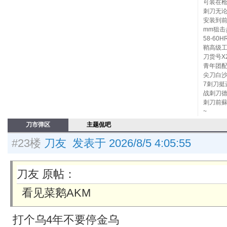
可装在
刺刀无
安装到前
mm狙击步
58-60
鞘高级工
刀货号X
青年团配
尖刀白沙
7刺刀挺
战刺刀德
刺刀前蘇
~
刀市弹区
主题侃吧
#23楼
刀友 发表于 2026/8/5 4:05:55
刀友 原帖：
看见菜鹅AKM
打个乌4年不要停金乌