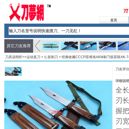
首页
其它刀友推荐
刀具说明栏>>
运动直刀
>
匕首刺刀
> 经典收藏CCCP苏维埃AKM刺刁前苏联AK-
刀友评
详细说
全长
刃长
握把
刃宽