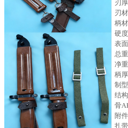
刃厚
刃材
柄材
硬度
表
总重
净重
柄厚
制
结
骨A
附件
扎