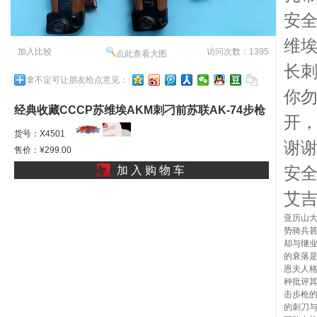
安全
维埃
加入比较
访问次数：1395
点此查看大图
长刺
拿不定可让朋友给点意见：
你
经典收藏CCCP苏维埃AKM刺刁前苏联AK-74步枪
开
刺改进型俄罗斯老班长刺Ml
货号：X4501
谢
售价：¥299.00
加 入 购 物 车
安
艾
亚历山
势骑兵
却与继
的衰落
恩夫人
种批评其
击步枪的
的刺刀与