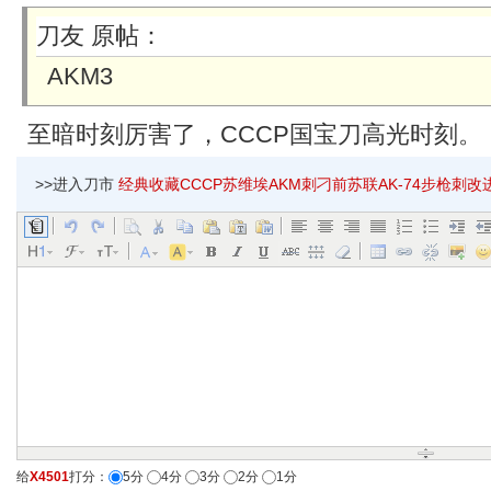
刀友 原帖：
AKM3
至暗时刻厉害了，CCCP国宝刀高光时刻。
>>进入刀市
经典收藏CCCP苏维埃AKM刺刁前苏联AK-74步枪刺改进
给
X4501
打分：
5分
4分
3分
2分
1分