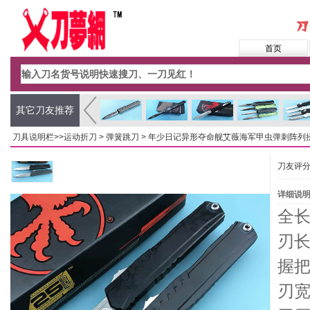
首页
其它刀友推荐
刀具说明栏>>
运动折刀
>
弹簧跳刀
> 年少日记异形夺命舰艾薇海军甲虫弹刺阵列
刀友评
详细说
全长
刃长
握把
刃宽