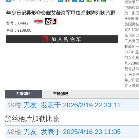
锁重量2
电脑锣
年少日记异形夺命舰艾薇海军甲虫弹刺阵列扨荒野
的一把刀
H美国微
人机生存之道饥饿射台
货号：X4442
美国微技
宽2.1
售价：¥189.00
氧化绿刀
加 入 购 物 车
工具整刀
收藏的一
2174
何头刃机
号X28
货号货号
8~黄金
年少日
存之道饥
刀市弹区
主题侃吧
#9楼
刀友 发表于 2026/2/19 22:33:11
黑丝柄片加勒比嚒
#8楼
刀友 发表于 2025/4/16 23:11:05