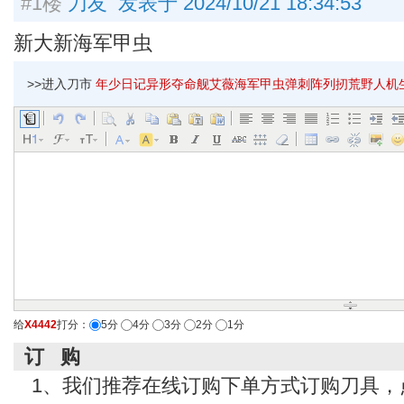
#1楼
刀友 发表于 2024/10/21 18:34:53
新大新海军甲虫
>>进入刀市
年少日记异形夺命舰艾薇海军甲虫弹刺阵列扨荒野人机生存
给
X4442
打分：
5分
4分
3分
2分
1分
订 购
1、我们推荐在线订购下单方式订购刀具，