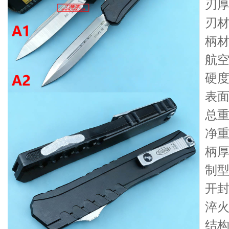
刃厚
刃材
柄材
航
硬度
表面
总重：
净重：
柄厚
制型
开
淬
结