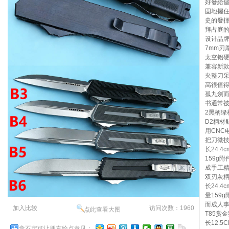
好發給
固地握
史的發
拜占庭
设计品牌
7mm刃
太空铝硬
兼容新
夹整刀采
高很值
孤九劍
书通常
2黑柄绿
D2柄材
用CNC
把刀微技
长24.4
159g
成手工
双刃灰
长24.4
量159
而成人
加入比较
访问次数：1960
点此查看大图
T85赏
长12.
拿不定可让朋友给点意见：