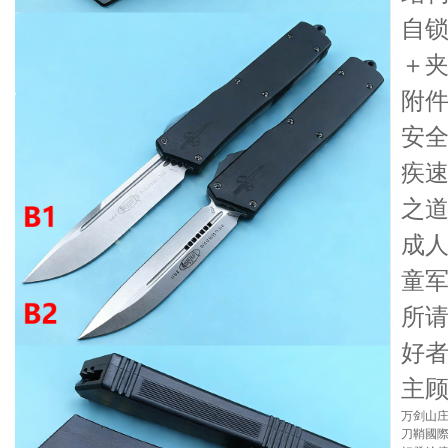
自
＋
附件
安
疾
之
成
童
所
好
主
万剑山
刀鞘國