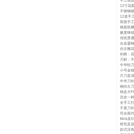
手工花
12寸花
不锈钢
12道手
双面手
锋面双
极度锋
传统贯
合金鎏
仿古雕
剑柄：
刃材：
中华轻刀
小号金
片刀是
中华刀剑
铜仿古刀
锦盒大F
历史一
全手工
不衰刀剑
司全面代
Mick及
研究及设
款式没