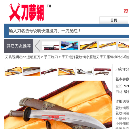
首页
其它刀友推荐
刀具说明栏>>
运动直刀
>
手工制刀
> 手工锻打花纹钢小雁翎刀手工雁翎柳叶小弯
刀友评
基本参
全长:
52
刃材:
锻
钢
详细说
花纹钢
花纹钢
不锈钢
小雁翎
战狼吴