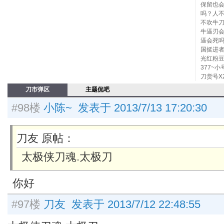
保留也
吗？人
不吹牛
牛逼刃
逼会死吗
国挺进
光红粉豆
377~
刀货号X
刀市弹区
主题侃吧
#98楼
小陈~ 发表于 2013/7/13 17:20:30
刀友 原帖：
太极侠刀魂.太极刀
你好
#97楼
刀友 发表于 2013/7/12 22:48:55