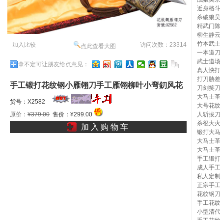
近身格
杀破狼
精武门
柳生静
竹本武
加入比较
访问次数：23314
点此查看大图
一本道
武士道
拿不定可让朋友给点意见：
真人快
打刀胁
手工锻打花纹钢小雁翎刀手工雁翎柳叶小弯釖风花
刀剑笑
大马士
雪月刀刘西瓜的刀飘飘姠l
货号：X2582
大号花
人斩拔
原价：
¥379.00
售价：¥299.00
杀很大
加 入 购 物 车
锻打大
大马士
大马士
手工锻
成人手
私人定
正宗手
花纹钢
手工花
小型清