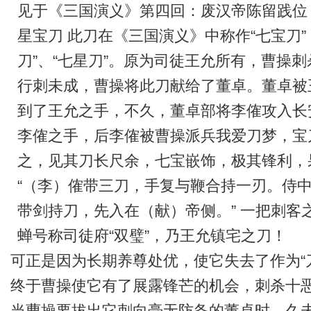
见于《三国演义》第四回：废汉帝陈留践位
星宝刀 此刀在《三国演义》中称作“七宝刀
刀”、“七星刀”。原为司徒王允所有，曹操
行刺未成，曹操将此刀献给了董卓。董卓被
到了王允之手，不久，董卓部将李傕攻入长
李傕之手，后李傕被曹操派兵我爱刀梦，宝
之，见其刀长尺余，七宝嵌饰，极其锋利，
“（李）傕带三刀，手复与鞭合持一刃。侍
带剑持刀，先入在（献）帝侧。” 一把刺客
蝉号称司徒府“双璧”，乃王允镇宅之刀！
可正是因为长期养尊处优，使它失去了作为“刀
终于曹操使它有了展露锋芒的机会，刺杀十
当曹操要拔出它刺向毫无防备的董卓时，久未“