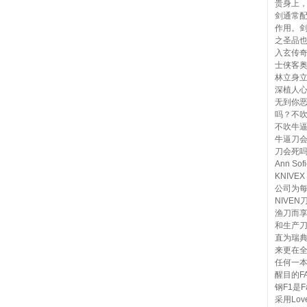
贵身上
剑通常
作用。
之圣品
入玄传
士侠客
林立身
深植人心斯
无到你
吗？不
不吹牛
牛逼刀
刀会死吗
Ann So
KNIVE
公司为每
NIVE
渔刀而享
和生产
直为瑞典
来更在
任何一
醒目的FA
钢F1是
采用Lo