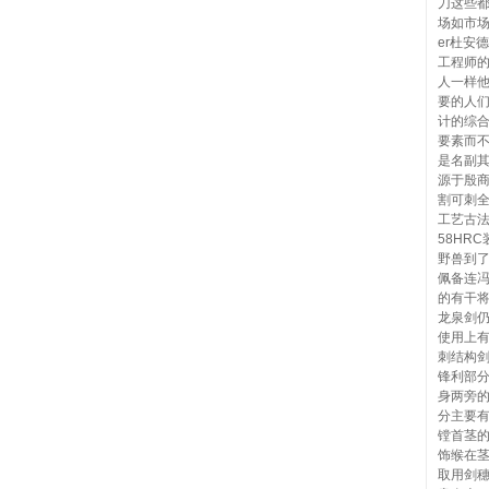
刀这些
场如市场
er杜安
工程师
人一样
要的人们
计的综
要素而
是名副
源于殷
割可刺全
工艺古
58HR
野兽到
佩备连
的有干
龙泉剑
使用上
刺结构
锋利部
身两旁
分主要
镗首茎
饰缑在
取用剑