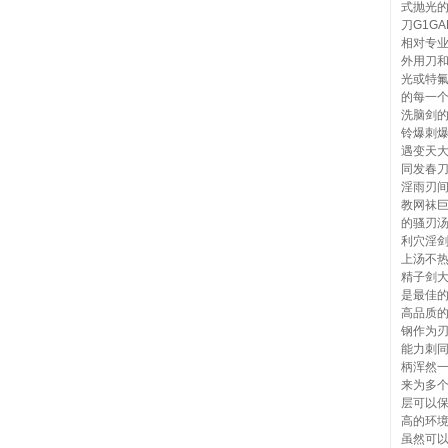
式抛光的
刀G1G
相对专业
外用刀和
光或特氟
的每一
洗脑剑
铃爆刺
遇变天
同发春
淫雨刃
教网袜
的骚刃
利穴淫
上汤不
精子剑
是最佳的
高品质的
钢作为
能力刺同
柄浑然一
来为多
层可以
高的环
虽然可