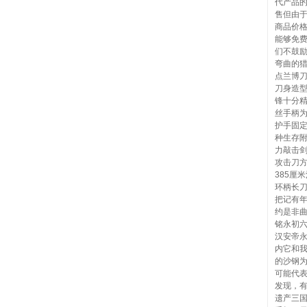
代产品
售但由
商品价格
能够免
们不鼓励
弯曲的
点兰博
刀身造
锋十分
丝手柄
护手固
种生存
力敲击剑
攻击刀
385厘
环柄长
把记有年
约是非曲
铭永初
汉安帝永
内它和
的沙钢
可能代表
发现，
遗产三