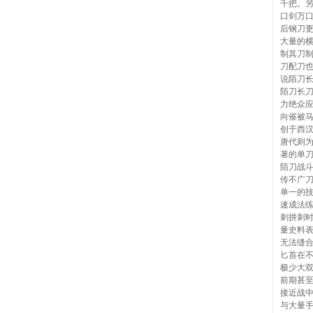
千把。
口剑万
后钢刀
大量的
制其刀
刀配刀
说陌刀
陌刀长
力绝众
向催被
创于西
唐代则
著的单
陌刀战
传不广
单一的
速成法练
刺拼刺
量史料表
无法缝
匕首在
极少大
前期甚
接近战中
与大量