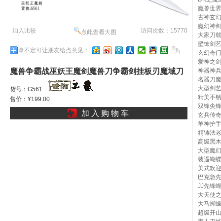
魔兽世
古神玄
魔幻神
加入比较
访问次数：15770
点此查看大图
大家刀
壁饰剑
拿不定可让朋友给点意见：
玄幻奇
爱神之
神器神
魔兽争霸战巫妖王魔剑魔兽刀争霸剑挂板刃魔域刀
名器刀
魔芋刀大刺头剑秋明剑绿衣骑士l
大型剑
货号：G561
精美不
售价：¥199.00
双锋尖
加 入 购 物 车
玄兵传
羊神护
精铸法
高级黑
大型魔
装逼蝴
美式欢
巴克急
JJ先锋
大天使
大马蝴蝶
超级开