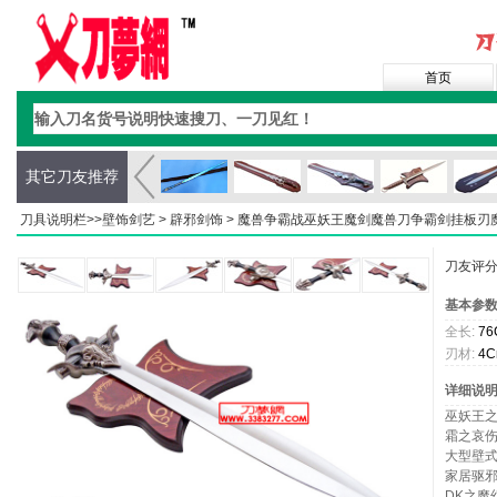
首页
其它刀友推荐
刀具说明栏>>
壁饰剑艺
>
辟邪剑饰
> 魔兽争霸战巫妖王魔剑魔兽刀争霸剑挂板刃
刀友评
基本参
全长:
76
刃材:
4C
详细说
巫妖王
霜之哀
大型壁
家居驱
DK之魔