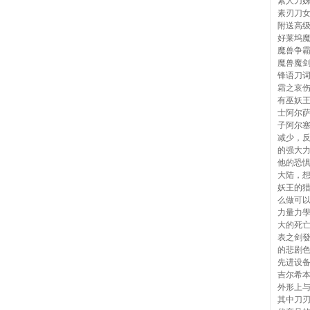
素人刀
素刃刀
附送高
好莱坞
魔兽争霸
魔兽魔
锋语刀
霜之哀
有巫妖
士阿尔萨
子阿尔
减少，
的强大
他的恐
大陆，
妖王的
么做可
力量力
大的死
表之剑
的悲剧
先进设
吉尔希
外形上与
其中刀刃