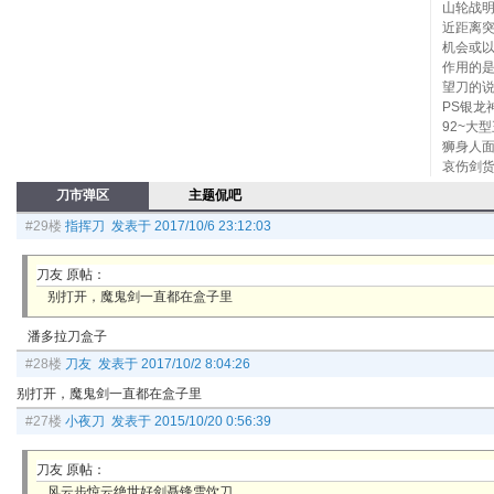
山轮战明
近距离
机会或
作用的
望刀的
PS银龙
92~大
狮身人面
哀伤剑货
刀市弹区
主题侃吧
#29楼
指挥刀 发表于 2017/10/6 23:12:03
刀友 原帖：
别打开，魔鬼剑一直都在盒子里
潘多拉刀盒子
#28楼
刀友 发表于 2017/10/2 8:04:26
别打开，魔鬼剑一直都在盒子里
#27楼
小夜刀 发表于 2015/10/20 0:56:39
刀友 原帖：
风云步惊云绝世好剑聂锋雪饮刀