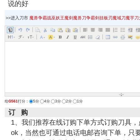
说的好
>>进入刀市
魔兽争霸战巫妖王魔剑魔兽刀争霸剑挂板刃魔域刀魔芋刀大刺
给
G561
打分：
5分
4分
3分
2分
1分
订 购
1、我们推荐在线订购下单方式订购刀具，
ok，当然也可通过电话电邮咨询下单，只