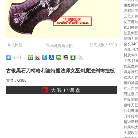
驱魔神
辟邪法
工艺刀
女王魔
玄幻神
创意剑
壁饰刀
全长34
加入比较
访问次数：6813
点此查看大图
刃厚:4C
材质:42
问刀于：
工艺:精
女巫魔
古银黑石刀柄哈利波特魔法师女巫剑魔法剑饰挂板
诡异神
欧式刀
货号：G386
你的名字我的刀梦龙虎武师剑域l
魔幻神
女王之
大 客 户 询 盘
附送壁
挂板剑
金峰刀
仙剑奇
刀塔传
超级影
好莱坞
大型欧