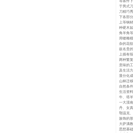
等条件
于男式
刀精巧
下各部
上等钢
种硬木
角羊角
用镂雕
杂的花
嵌名贵
上插有
两种繁
意味的
及生活
显分化
山林迁
自然条
生活资
牛、塔
一大漠
丹、女
鄂温克
族饰的
大萨满
思想基