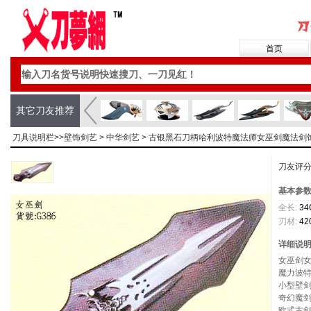
首页
其它刀友推荐
刀具说明栏>>
壁饰剑艺
>
中华剑艺
> 古银黑石刀柄哈利波特魔法师女巫剑魔法剑
刀友评
基本参
全长:
34
刃材:
42
详细说
女巫剑
魔力波
小型壁
奇幻魔
欧式古