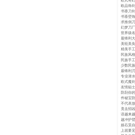
欧式奇
欧品饰
书香刀
书香壁
求推倒
幻梦刀
世界级
最锋利
美轮美
精美手
民族风
民族手
少数民
最锋利
专业潜
欧式魔
友情贴
防刮你
件秘宝
不代表
竟去招
语越来
越冲护
娘石昊
上就要