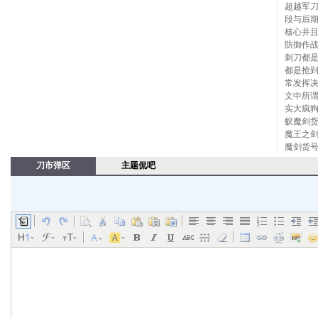
超越军
段与后期
核心并
防御作战
刺刀都
都是抢
常发挥
文中所
实大疯狗
蚁魔剑货
魔王之剑
魔剑货号
刀市弹区
主题侃吧