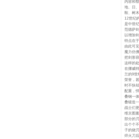
内容和
地、日
鞍、树
12世纪
是中世
范德萨
以增加
特点在
由此可见
魔力仿
把剑形
这样的
在挪威
兰的9
荣誉，
时不快
配重，
叠钢一
叠锻造
战士们
维京图
部分的
出个个
子的烧
焠火刀