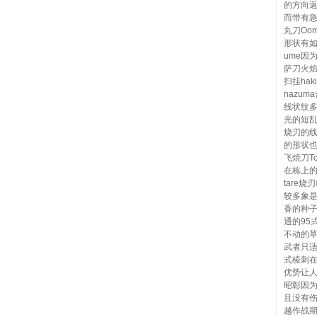
的方向返
而带有急
丸刀Oom
形状有如
ume因
萨刀火焰
扫挂hak
nazu
线状纹多
光的短乱
烧刃的线
的形状也
飞焼刀T
在栋上的
tare
较多象是
香的种子
通的95
不动的
武者只适
式棱刺在
优势让人
昭彰因
且没有
越作战