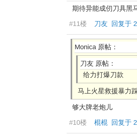
期待异能成仞刀具黑
#11楼
刀友 回复于 2026
Monica 原帖：
刀友 原帖：
给力打爆刀款
马上火星救援
暴力
够大牌老炮儿
#10楼
棍棍 回复于 2026