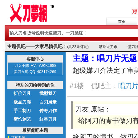
首页
主题侃吧——大家尽情侃吧！
(共23条评论)
嘈杂大刀市
侃刀
主题：唱刀片无题
客服中心
刀女小陈 VV: YJKK1688
超级媒刀介决定了审
卖刀女郎 QQ: 403174269
#1楼 侃吧主：
唱刀片 
特别的刀给特别的你
折价刀具
我型我刀
极品刀廊
白刃展堂
刀友 原帖：
手工制刀
传奇刀作
壁饰剑艺
红星刀具
给阿刀的青书做刃
最新侃吧主题
给阿刀的情书，做刃
1.
刀友无题