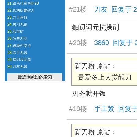
21.
铁马扎拳皇Hi98
#21楼
刀友 回复于 2026
22.
长柄折叠砍刀
23.
方天画戟
24.
买刀无题
鈤辺词元抗操矵
25.
宫本铲
26.
仿赛刀型
#20楼
3860 回复于 20
27.
破极刃使得
28.
练手无题
29.
唱刀片无题
新刀粉 原帖：
30.
刀友无题
贵爱多上大赏靓刀
最近浏览过的爱刀
刃齐就开饭
#19楼
手工紧 回复于 20
新刀粉 原帖：