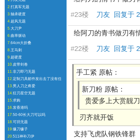
2.
打真军无题
#23楼
刀友 回复于 2026
3.
轴承硬度
4.
超风无题
5.
大刀尹
给阿刀的青书做刃有
6.
曲率驱动
7.
64cm大折叠
#22楼
刀友 回复于 2026
8.
王马刺
9.
超硬度
10.
皮带剑卷
手工紧 原帖：
11.
非刀即刁无题
12.
定制刀具邮件发出去了没有任
13.
男人刀之疼爱
新刀粉 原帖：
14.
狂刃星空无题
贵爱多上大赏靓刀
15.
求购
16.
发香港吗
17.
50-60长大刀可以吗
刃齐就开饭
18.
可玥无题
19.
镰刀镰子
支持飞虎队钢铁锋群
20.
511神补刀伊