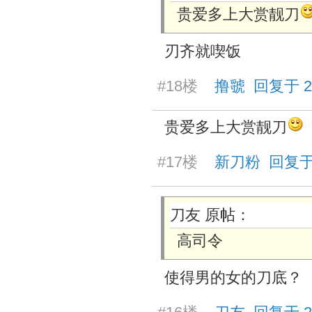
贵爱多上大赏靓刀
刃齐就喫饭
#18楼
撸虢 回复于 2026
贵爱多上大赏靓刀
#17楼
新刀粉 回复于 20
刀友 原帖：
高司令
使得男的女的刀底？